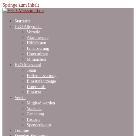
Springe zum Inhalt
Startseite
HvO Allgemein
Vorteile
Alarmierung
Hilfsfristen
Finanzierung
Unterstützen
Mitmachen
HvO Mossautal
Team
Helferausstattung
Einsatzfahrzeuge
Unterkunft
Einsätze
Verein
Mitglied werden
Vorstand
Gründung
Historie
Spendenkonto
Termine
Spenden-Sponsoren